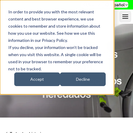
Buscar
Español
In order to provide you with the most relevant
content and best browser experience, we use
cookies to remember and store information about
how you use our website. See how we use this
information in our
Privacy Policy
.
HISTORIA DE UN CLIENTE
If you decline, your information won’t be tracked
ENGIE IT consolida las
when you visit this website. A single cookie will be
used in your browser to remember your preference
plataformas IAM y
not to be tracked.
automatiza los procesos
Accept
Decline
heredados