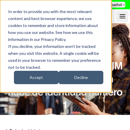
Buscar
Español
In order to provide you with the most relevant
content and best browser experience, we use
cookies to remember and store information about
HISTORIA DE UN CLIENTE
how you use our website. See how we use this
El gigante
information in our
Privacy Policy
.
If you decline, your information won’t be tracked
estadounidense de la
when you visit this website. A single cookie will be
used in your browser to remember your preference
distribución sustituye OIM
not to be tracked.
por la plataforma en la
Accept
Decline
nube de identidad número
1