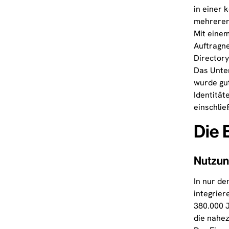
in einer 
mehreren
Mit einem
Auftragn
Directory
Das Unter
wurde gut
Identität
einschlie
Die 
Nutzung
In nur d
integrier
380.000 J
die nahez