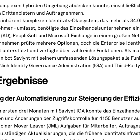
komplexen hybriden Umgebung abdecken konnte, einschließlic
 Drittanbietern und Auftragnehmern.
 inhärent komplexen Identitäts-Ökosystem, das mehr als 34.00
ehmer - umfasst, benötigte das Einzelhandelsunternehmen ei
 (AD), PeopleSoft und Microsoft Exchange in einem großen Netz
nehmen prüfte mehrere Optionen, doch die Enterprise Identi
 unterstützt und verfügte über zahlreiche Funktionen. Als m
en bot Saviynt mit seinem umfassenden Lösungspaket alle Funk
ßlich Identity Governance Administration (IGA) und Third-Par
Ergebnisse
 der Automatisierung zur Steigerung der Effiz
en ersten drei Monaten mit Saviynt IGA konnte das Einzelha
en und Änderungen der Zugriffskontrolle für 4150 Benutzer a
oiner-Mover-Leaver (JML)-Aufgaben für Mitarbeiter, Auftragn
u ständigen Aktualisierungen, die die frühere Identitätsinfrast