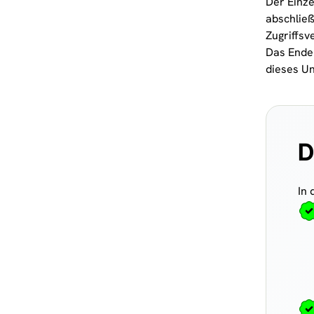
Der Einze
abschließ
Zugriffsv
Das Ender
dieses U
D
In