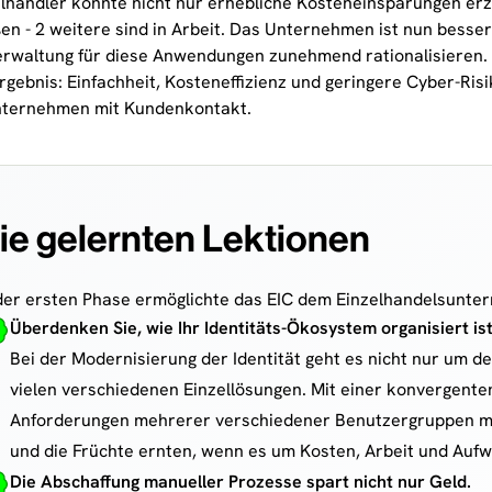
lhändler konnte nicht nur erhebliche Kosteneinsparungen erzi
en - 2 weitere sind in Arbeit. Das Unternehmen ist nun besse
erwaltung für diese Anwendungen zunehmend rationalisieren.
gebnis: Einfachheit, Kosteneffizienz und geringere Cyber-Risi
nternehmen mit Kundenkontakt.
ie gelernten Lektionen
 der ersten Phase ermöglichte das EIC dem Einzelhandelsunte
Überdenken Sie, wie Ihr Identitäts-Ökosystem organisiert ist
Bei der Modernisierung der Identität geht es nicht nur um d
vielen verschiedenen Einzellösungen. Mit einer konvergente
Anforderungen mehrerer verschiedener Benutzergruppen mit 
und die Früchte ernten, wenn es um Kosten, Arbeit und Aufw
Die Abschaffung manueller Prozesse spart nicht nur Geld.