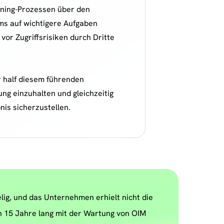
oning-Prozessen über den
ms auf wichtigere Aufgaben
vor Zugriffsrisiken durch Dritte
 half diesem führenden
ung einzuhalten und gleichzeitig
nis sicherzustellen.
lig, und das Unternehmen erhielt nicht die
 15 Jahre lang mit der Wartung von OIM