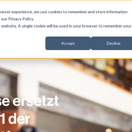
browser experience, we use cookies to remember and store information
n our
Privacy Policy
.
ngen
Kunde
Unternehmen
Ressourcen
is website. A single cookie will be used in your browser to remember your
Accept
Decline
e ersetzt
1 der