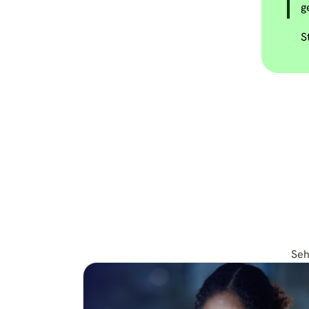
g
S
Seh