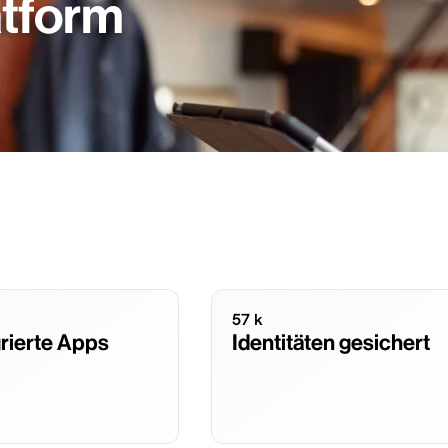
atform
57 k
grierte Apps
Identitäten gesichert