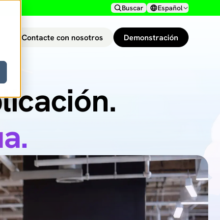
Buscar
Español
Contacte con nosotros
Demonstración
licación.
es de IA.
a.