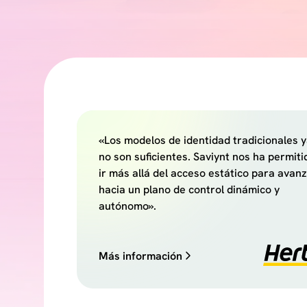
«Los modelos de identidad tradicionales 
Saviynt protege todas 
no son suficientes. Saviynt nos ha permiti
ir más allá del acceso estático para avan
identidades. Desde la 
hacia un plano de control dinámico y
autónomo».
de seguridad hasta el 
la gobernanza.
Más información
Solicita una demostración