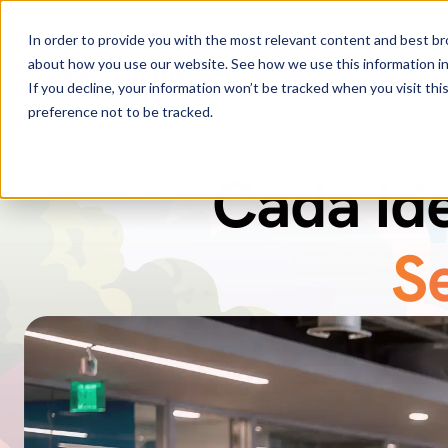
In order to provide you with the most relevant content and best 
about how you use our website. See how we use this information i
Plataforma
Productos
So
If you decline, your information won’t be tracked when you visit th
preference not to be tracked.
Cada ide
D
Protege tod
S
Consigue un
control
empresarial que te