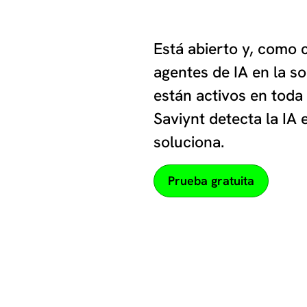
El lío
Está abierto y, como 
agentes de IA en la s
están activos en toda
Saviynt detecta la IA 
soluciona.
Prueba gratuita