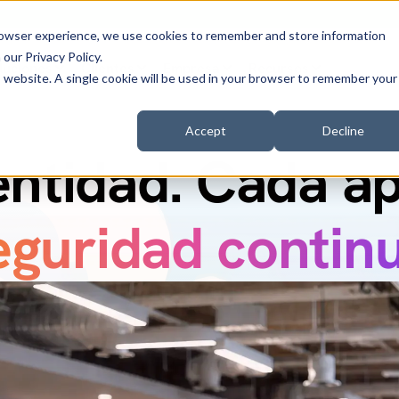
browser experience, we use cookies to remember and store information
n our
Privacy Policy
.
luciones
Clientes
Empresa
Recursos
is website. A single cookie will be used in your browser to remember your
Accept
Decline
ntidad. Cada ap
escubre Zuma.
as las identidad
eguridad continu