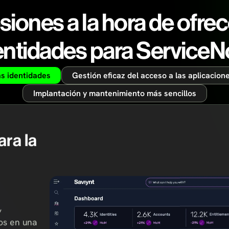
iones a la hora de ofrec
entidades para Service
as identidades
Gestión eficaz del acceso a las aplicacion
Implantación y mantenimiento más sencillos
ara la
,
dos en una