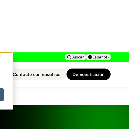
alizadas entre Saviynt y ServiceNow.
Crear integraciones a medida
roveche un amplio conjunto de API que
permite a los desarrolladores de
ServiceNow crear su propio estilo de
ntegraciones con la plataforma Saviynt.