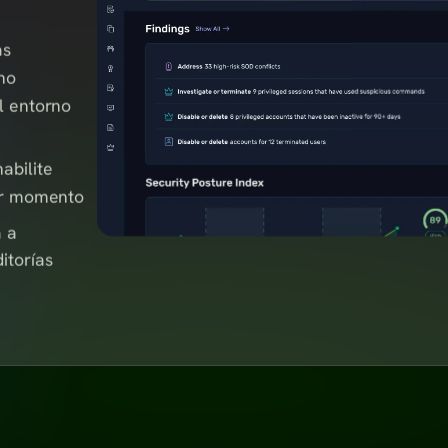
as
 no
l entorno
abilite
ier momento
a a
itorías