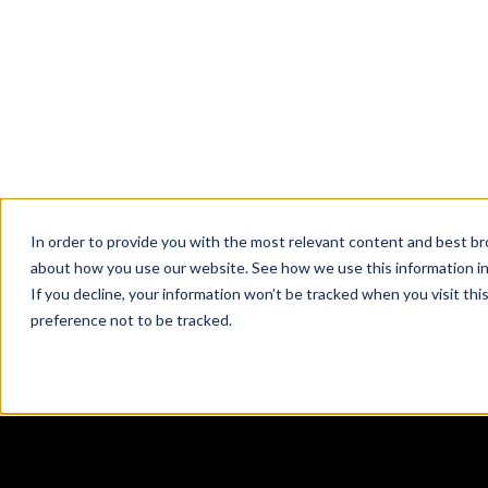
Gobernanza de las aplicacione
conectadas
Gestione el acceso de los usuarios, l
pertenencia a roles y los derechos den
de ServiceNow, aprovechando toda l
gama de funciones de gobierno de
identidades de Saviynt.