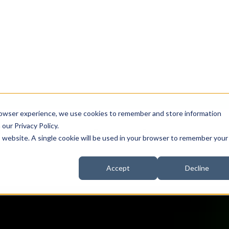
integraciones person
s
Gestión de tickets para cambios de
Ap
acceso
a
Centralice la gestión de tickets para
tro
crear, actualizar, activar, desactivar y
i
a
eliminar cuentas, así como para añadir y
eliminar accesos.